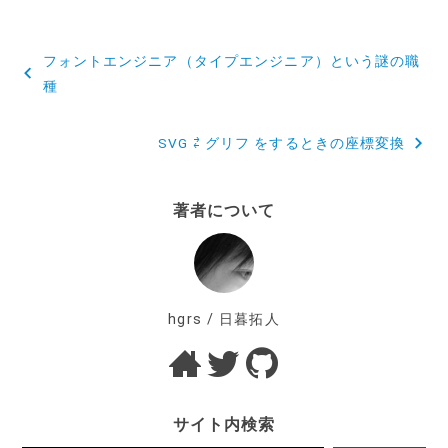
投
フォントエンジニア（タイプエンジニア）という謎の職
稿
種
ナ
SVG ⇄ グリフ をするときの座標変換
ビ
ゲ
著者について
ー
シ
ョ
hgrs / 日暮拓人
ン
サイト内検索